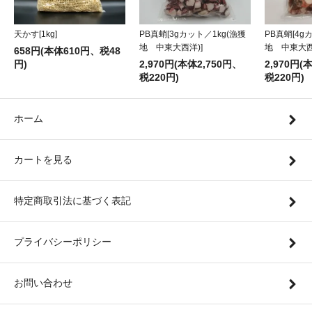
天かす[1kg]
PB真蛸[4g
PB真蛸[3gカット／1kg(漁獲
地 中東大西
地 中東大西洋)]
658円(本体610円、税48
円)
2,970円(
2,970円(本体2,750円、
税220円)
税220円)
ホーム
カートを見る
特定商取引法に基づく表記
プライバシーポリシー
お問い合わせ