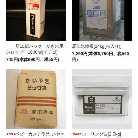
新1L紙パック かき氷用
馬印氷糖蜜[24kg(缶入り)]
シロップ 1000ml[イチゴ]
7,290円(本体6,750円、税540
745円(本体690円、税55円)
円)
ベビーカステラ(たいやき
ローリング白[2.5kg]