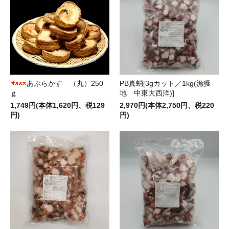
あぶらかす （丸）250
PB真蛸[3gカット／1kg(漁獲
ｇ
地 中東大西洋)]
1,749円(本体1,620円、税129
2,970円(本体2,750円、税220
円)
円)