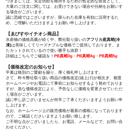
つきましては、安定供給を維持するための暫定的な措置として、
大量のご注文に関しては、お受けできない場合や分納をお願いす
る場合がございます。
誠に恐縮ではございますが、限られた在庫を有効に活用するた
め、ご理解いただけますようお願い申し上げます。
【ゑびすやイチオシ商品】
水産物の価格高騰が続く中、弊社取り扱いの
アフリカ産真蛸(冷
凍)
は美味しくてリーズナブルな価格でご提供しております。ま
たカットされているので使い勝手も抜群！
詳細はこちらでご確認を！
PB真蛸3g
・
PB真蛸4g
・
PB真蛸5g
【価格改定のお知らせ】
平素は格別のご愛顧を賜り、厚く御礼申し上げます。
さて、昨今弊社取り扱い商品の価格改定(値上げ)が相次ぎ、都度
ホームページやお電話にて事前にお知らせするよう努めておりま
すが、急な価格改定により、予告なしに価格を変更させていただ
く場合がございます。
誠に申し訳ございませんが何卒ご了承くださいますようお願い申
し上げます。
なお、ホームページ上の販売価格が最新の価格になっております
ので、ご確認くださいますようお願い致します。
ご不明な点がございましたら、お電話、メールなどで、お問い合
わせください。