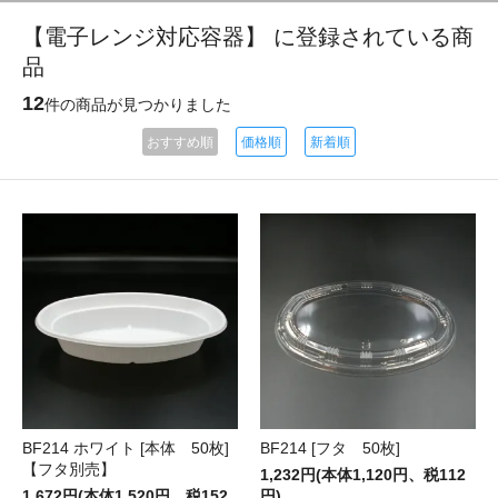
【電子レンジ対応容器】 に登録されている商
品
12
件の商品が見つかりました
おすすめ順
価格順
新着順
BF214 ホワイト [本体 50枚]
BF214 [フタ 50枚]
【フタ別売】
1,232円(本体1,120円、税112
1,672円(本体1,520円、税152
円)