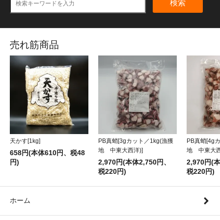
検索
売れ筋商品
天かす[1kg]
PB真蛸[4g
PB真蛸[3gカット／1kg(漁獲
地 中東大西
地 中東大西洋)]
658円(本体610円、税48
円)
2,970円(
2,970円(本体2,750円、
税220円)
税220円)
ホーム