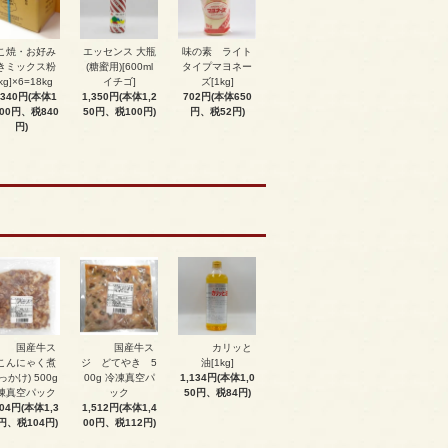
こ焼・お好み
エッセンス 大瓶
味の素 ライト
きミックス粉
(糖蜜用)[600ml
タイプマヨネー
kg]×6=18kg
イチゴ]
ズ[1kg]
,340円(本体1
1,350円(本体1,2
702円(本体650
500円、税840
50円、税100円)
円、税52円)
円)
国産牛ス
国産牛ス
カリッと
こんにゃく煮
ジ どてやき 5
油[1kg]
っかけ) 500g
00g 冷凍真空パ
1,134円(本体1,0
凍真空パック
ック
50円、税84円)
404円(本体1,3
1,512円(本体1,4
円、税104円)
00円、税112円)