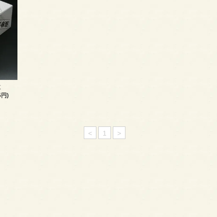
枚
5円)
<
1
>