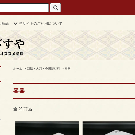
め商品
当サイトのご利用について
ホーム
>
回転・大判・今川焼材料
>
容器
容器
2
全
商品