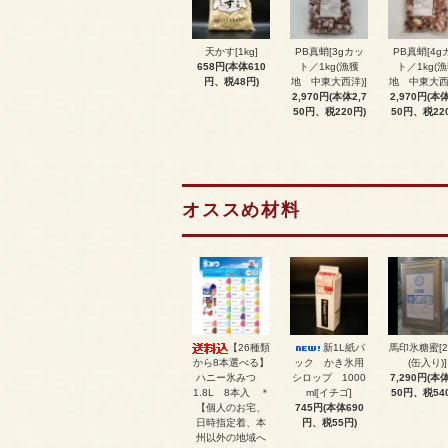
天かす[1kg]
PB真蛸[3gカッ
PB真蛸[4g
658円(本体610
ト／1kg(漁獲
ト／1kg(
円、税48円)
地 中東大西洋)]
地 中東大西
2,970円(本体2,7
2,970円(本体
50円、税220円)
50円、税22
オススめ材料
【26種類
新1L紙パ
馬印氷糖蜜[2
から8本選べる】
ック かき氷用
(缶入り)]
ハニー氷みつ
シロップ 1000
7,290円(本体
1.8L 8本入 ＊
ml[イチゴ]
50円、税54
【個人のお宅、
745円(本体690
日時指定着、本
円、税55円)
州以外の地域へ