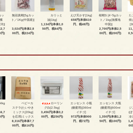
カッ
無頭真蛸[5gカッ
カリッと
えび天かす[1kg]
桜蛸S [4~5gカッ
た
漁獲
ト／1Kg(中国産)]
油[1kg]
658円(本体610
ト／1kg(漁獲地
焼
洋)]
1,134円(本体1,0
円、税48円)
中国)]
[3
2,7
3,024円(本体2,8
50円、税84円)
2,700円(本体2,5
11
0円)
00円、税224円)
00円、税200円)
0,
4kg
ベビーカ
ローリン
エッセンス 小瓶
エッセンス 大瓶
ステラ(たいやき
グ白[2.5kg]
(糖蜜用)[360ml
(糖蜜用)[600ml
ジ
6,7
ミックス[20kg]
3,456円(本体3,2
イチゴ]
イチゴ]
(ぼ
0円)
を応用)ミックス
00円、税256円)
972円(本体900
1,350円(本体1,2
冷
8,316円(本体7,7
円、税72円)
50円、税100円)
1,
00円、税616円)
00