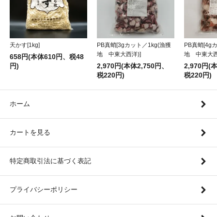
天かす[1kg]
PB真蛸[4g
PB真蛸[3gカット／1kg(漁獲
地 中東大西
地 中東大西洋)]
658円(本体610円、税48
円)
2,970円(
2,970円(本体2,750円、
税220円)
税220円)
ホーム
カートを見る
特定商取引法に基づく表記
プライバシーポリシー