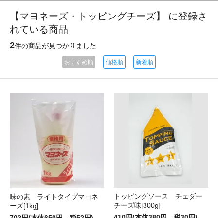
【マヨネーズ・トッピングチーズ】 に登録さ
れている商品
2
件の商品が見つかりました
おすすめ順
価格順
新着順
トッピングソース チェダー
味の素 ライトタイプマヨネ
チーズ味[300g]
ーズ[1kg]
410円(本体380円、税30円)
702円(本体650円、税52円)