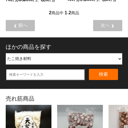
2
1
2
商品中
-
商品
前へ
次へ
ほかの商品を探す
検索
売れ筋商品