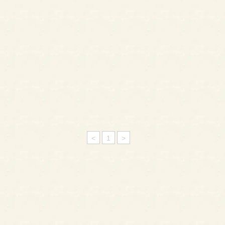
<
1
>