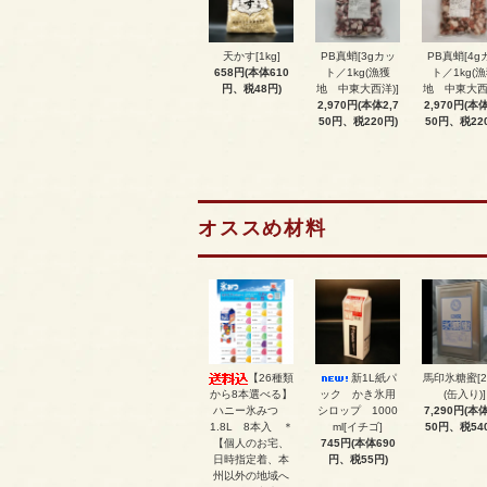
天かす[1kg]
PB真蛸[3gカッ
PB真蛸[4g
658円(本体610
ト／1kg(漁獲
ト／1kg(
円、税48円)
地 中東大西洋)]
地 中東大西
2,970円(本体2,7
2,970円(本体
50円、税220円)
50円、税22
オススめ材料
【26種類
新1L紙パ
馬印氷糖蜜[2
から8本選べる】
ック かき氷用
(缶入り)]
ハニー氷みつ
シロップ 1000
7,290円(本体
1.8L 8本入 ＊
ml[イチゴ]
50円、税54
【個人のお宅、
745円(本体690
日時指定着、本
円、税55円)
州以外の地域へ