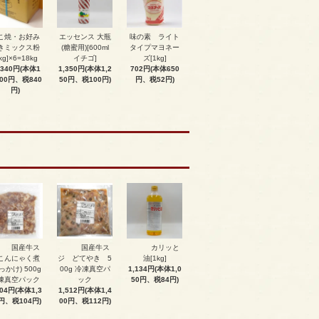
こ焼・お好み
エッセンス 大瓶
味の素 ライト
きミックス粉
(糖蜜用)[600ml
タイプマヨネー
kg]×6=18kg
イチゴ]
ズ[1kg]
,340円(本体1
1,350円(本体1,2
702円(本体650
500円、税840
50円、税100円)
円、税52円)
円)
国産牛ス
国産牛ス
カリッと
こんにゃく煮
ジ どてやき 5
油[1kg]
っかけ) 500g
00g 冷凍真空パ
1,134円(本体1,0
凍真空パック
ック
50円、税84円)
404円(本体1,3
1,512円(本体1,4
円、税104円)
00円、税112円)