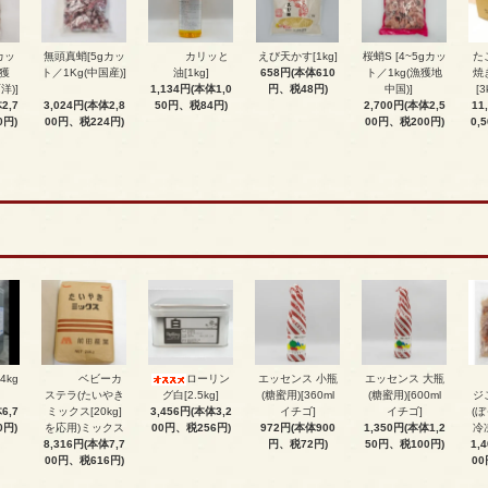
カッ
無頭真蛸[5gカッ
カリッと
えび天かす[1kg]
桜蛸S [4~5gカッ
た
漁獲
ト／1Kg(中国産)]
油[1kg]
658円(本体610
ト／1kg(漁獲地
焼
洋)]
1,134円(本体1,0
円、税48円)
中国)]
[3
2,7
3,024円(本体2,8
50円、税84円)
2,700円(本体2,5
11
0円)
00円、税224円)
00円、税200円)
0,
4kg
ベビーカ
ローリン
エッセンス 小瓶
エッセンス 大瓶
ステラ(たいやき
グ白[2.5kg]
(糖蜜用)[360ml
(糖蜜用)[600ml
ジ
6,7
ミックス[20kg]
3,456円(本体3,2
イチゴ]
イチゴ]
(ぼ
0円)
を応用)ミックス
00円、税256円)
972円(本体900
1,350円(本体1,2
冷
8,316円(本体7,7
円、税72円)
50円、税100円)
1,
00円、税616円)
00