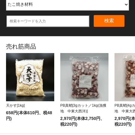
検索
売れ筋商品
天かす[1kg]
PB真蛸[4g
PB真蛸[3gカット／1kg(漁獲
地 中東大西
地 中東大西洋)]
658円(本体610円、税48
円)
2,970円(
2,970円(本体2,750円、
税220円)
税220円)