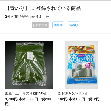
【青のり】 に登録されている商品
3
件の商品が見つかりました
おすすめ順
価格順
新着順
国産 上 青のり粉[150g]
あおさ粉(小) [15g]
3,780円(本体3,500円、税280
162円(本体150円、税12円)
円)