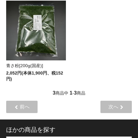
青さ粉[200g(国産)]
2,052円(本体1,900円、税152
円)
3
1
3
商品中
-
商品
前へ
次へ
ほかの商品を探す