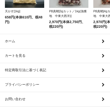
天かす[1kg]
PB真蛸[4g
PB真蛸[3gカット／1kg(漁獲
地 中東大西
地 中東大西洋)]
658円(本体610円、税48
円)
2,970円(
2,970円(本体2,750円、
税220円)
税220円)
ホーム
カートを見る
特定商取引法に基づく表記
プライバシーポリシー
お問い合わせ