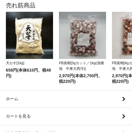
売れ筋商品
天かす[1kg]
PB真蛸[4g
PB真蛸[3gカット／1kg(漁獲
地 中東大西
地 中東大西洋)]
658円(本体610円、税48
円)
2,970円(
2,970円(本体2,750円、
税220円)
税220円)
ホーム
カートを見る